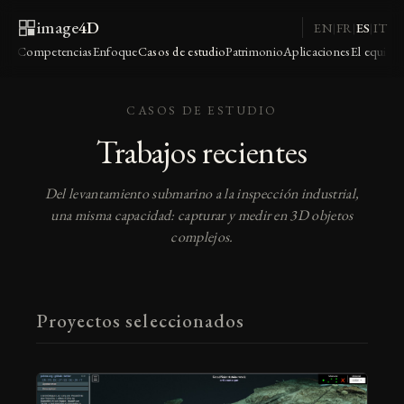
image
4D
EN
FR
ES
IT
|
|
|
Competencias
Enfoque
Casos de estudio
Patrimonio
Aplicaciones
El equipo
CASOS DE ESTUDIO
Trabajos recientes
Del levantamiento submarino a la inspección industrial,
una misma capacidad: capturar y medir en 3D objetos
complejos.
Proyectos seleccionados