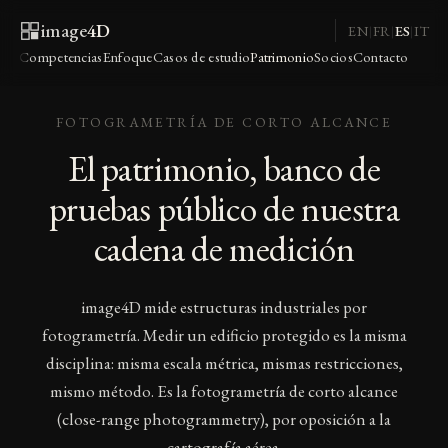
image
4D
EN
FR
ES
IT
|
|
|
Competencias
Enfoque
Casos de estudio
Patrimonio
Socios
Contacto
FOTOGRAMETRÍA DE CORTO ALCANCE
El patrimonio, banco de
pruebas público de nuestra
cadena de medición
image4D mide estructuras industriales por
fotogrametría. Medir un edificio protegido es la misma
disciplina: misma escala métrica, mismas restricciones,
mismo método. Es la fotogrametría de corto alcance
(close-range photogrammetry), por oposición a la
cartografía aérea.