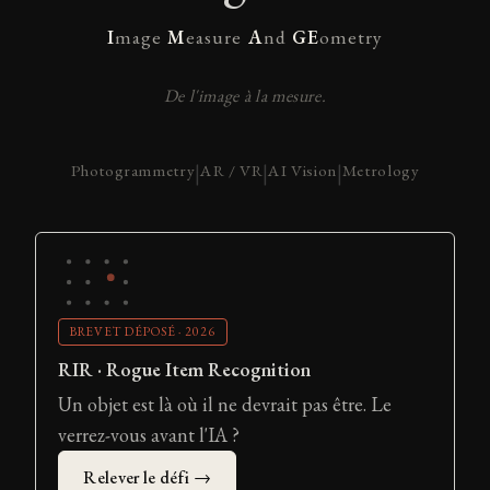
I
mage
M
easure
A
nd
GE
ometry
De l'image à la mesure.
Photogrammetry
|
AR / VR
|
AI Vision
|
Metrology
BREVET DÉPOSÉ · 2026
RIR · Rogue Item Recognition
Un objet est là où il ne devrait pas être. Le
verrez-vous avant l'IA ?
Relever le défi →