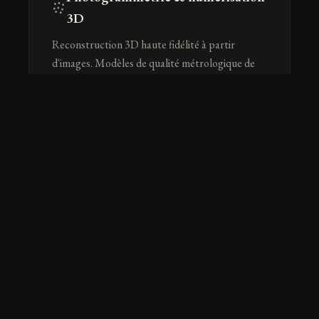
3D
Reconstruction 3D haute fidélité à partir
d'images. Modèles de qualité métrologique de
structures industrielles complexes, en surface
et sous l'eau.
En savoir plus →
AR / VR pour inspection
industrielle
Recalage de pose sans marqueur alignant un
jumeau numérique sur la structure réelle.
L'opérateur voit la CAO et les consignes
d'inspection en contexte.