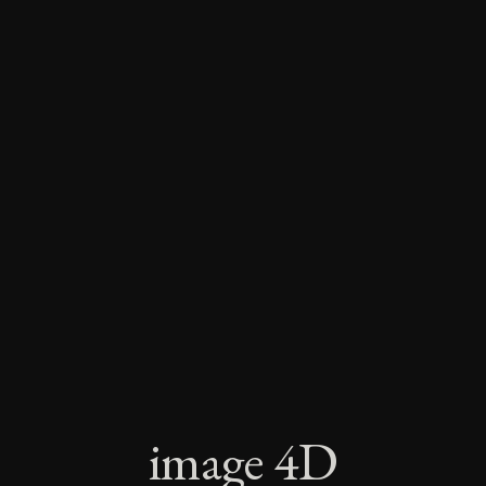
i
m
a
g
e
4
D