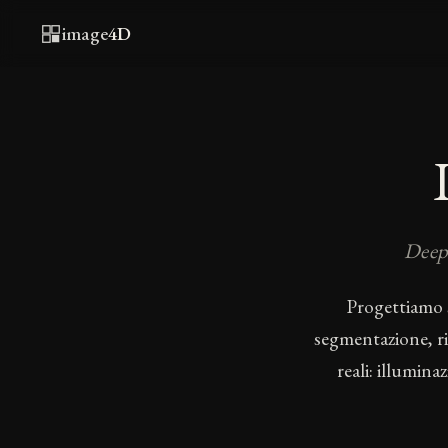
image
4D
Deep 
Progettiamo s
segmentazione, ri
reali: illumina