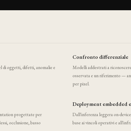
Confronto differenziale
el di oggetti, difetti, anomalie e
Modelli addestrati a riconoscere
osservata e un riferimento — an
per pixel.
Deployment embedded e
mentation progettate per
Dall'inferenza leggera on-device a
flessi, occlusione, basso
base ai vincoli operativi e all'inf