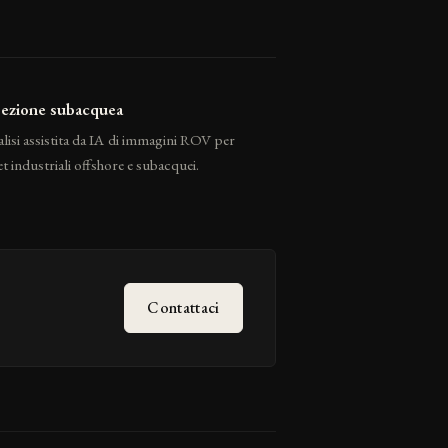
pezione subacquea
lisi assistita da IA di immagini ROV per
et industriali offshore e subacquei.
Contattaci