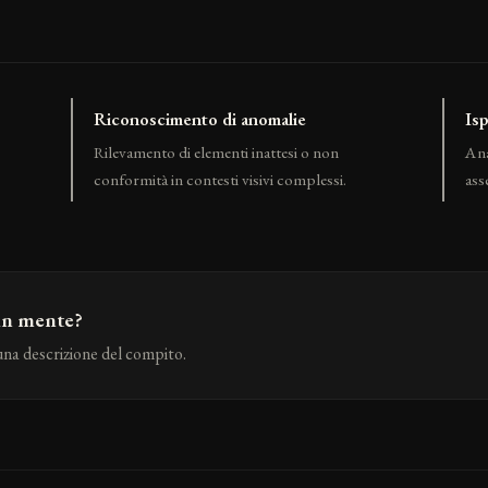
Riconoscimento di anomalie
Is
Rilevamento di elementi inattesi o non
Ana
conformità in contesti visivi complessi.
ass
 in mente?
una descrizione del compito.