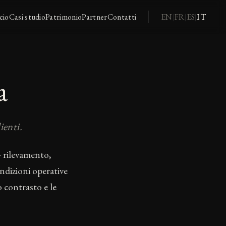
cio
Casi studio
Patrimonio
Partner
Contatti
EN
FR
ES
IT
|
|
|
a
ienti.
— rilevamento,
ndizioni operative
o contrasto e le